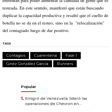
enfrentan para poder aumentar la cantidad de gente que es
testeada. En este sentido, manifestó que están buscando
duplicar la capacidad productiva y resaltó que el cuello de
botella no se da en el testeo, sino en la "relocalización"
del contagiado luego de dar positivo.
TAGS
Contagios
Cuarentena
Fase 1
Ginéz González García
Runners
Popular
1.
Emigró de Venezuela, lideró las
operaciones de Chevron en
EE.UU. y hoy es la única mujer