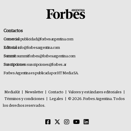
Contactos
Comercial:
publicidad@forbesargentina.com
Editorial:
info@forbesargentina.com
Summit:
summitforbes@forbesargentina.com
Suscripciones:
suscripciones@forbes.ar
Forbes Argentina es publicada por HT Media SA.
MediaKit
|
Newsletter
|
Contacto
|
Valores y estándares editoriales
|
Términos y condiciones
|
Legales
|
© 2026. Forbes Argentina. Todos
los derechos reservados.