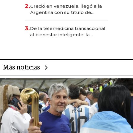
CEO en Vaca Muerta
2.
Creció en Venezuela, llegó a la
Argentina con su título de
abogado y construyó un imperio
gastronómico que revoluciona
3.
De la telemedicina transaccional
las marcas "fast premium"
al bienestar inteligente: la
evolución de doc24 para
transformar a las organizaciones
Más noticias