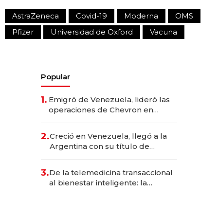
AstraZeneca
Covid-19
Moderna
OMS
Pfizer
Universidad de Oxford
Vacuna
Popular
1.
Emigró de Venezuela, lideró las
operaciones de Chevron en
EE.UU. y hoy es la única mujer
CEO en Vaca Muerta
2.
Creció en Venezuela, llegó a la
Argentina con su título de
abogado y construyó un imperio
gastronómico que revoluciona
3.
De la telemedicina transaccional
las marcas "fast premium"
al bienestar inteligente: la
evolución de doc24 para
transformar a las organizaciones