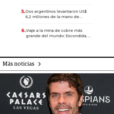
negocios dejan de ser reuniones
para convertirse en experiencias
5.
Dos argentinos levantaron US$
transformadoras
6,2 millones de la mano de
Rauch, Englebienne y Woloski
6.
Viaje a la mina de cobre más
grande del mundo: Escondida, el
gigante chileno que exporta US$
14.000 millones anuales
Más noticias