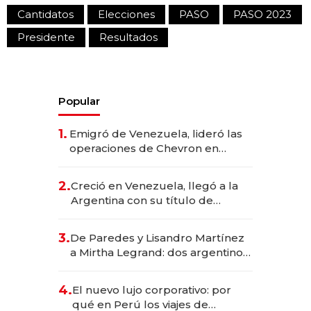
Cantidatos
Elecciones
PASO
PASO 2023
Presidente
Resultados
Popular
1.
Emigró de Venezuela, lideró las
operaciones de Chevron en
EE.UU. y hoy es la única mujer
CEO en Vaca Muerta
2.
Creció en Venezuela, llegó a la
Argentina con su título de
abogado y construyó un imperio
gastronómico que revoluciona
3.
De Paredes y Lisandro Martínez
las marcas "fast premium"
a Mirtha Legrand: dos argentinos
impulsan el negocio del wellness
deportivo y el cuidado corporal
4.
El nuevo lujo corporativo: por
qué en Perú los viajes de