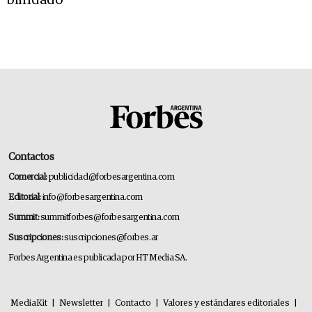
blindado
Contactos
Comercial:
publicidad@forbesargentina.com
Editorial:
info@forbesargentina.com
Summit:
summitforbes@forbesargentina.com
Suscripciones:
suscripciones@forbes.ar
Forbes Argentina es publicada por HT Media SA.
MediaKit
|
Newsletter
|
Contacto
|
Valores y estándares editoriales
|