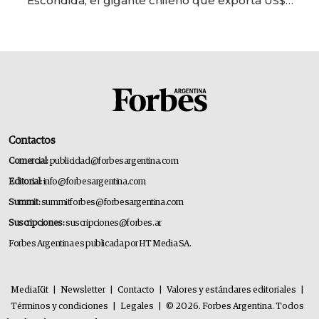
Escondida, el gigante chileno que exporta US$
14.000 millones anuales
Contactos
Comercial:
publicidad@forbesargentina.com
Editorial:
info@forbesargentina.com
Summit:
summitforbes@forbesargentina.com
Suscripciones:
suscripciones@forbes.ar
Forbes Argentina es publicada por HT Media SA.
MediaKit
|
Newsletter
|
Contacto
|
Valores y estándares editoriales
|
Términos y condiciones
|
Legales
|
© 2026. Forbes Argentina. Todos