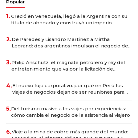
Popular
1.
Creció en Venezuela, llegó a la Argentina con su
título de abogado y construyó un imperio
gastronómico que revoluciona las marcas "fast
premium"
2.
De Paredes y Lisandro Martínez a Mirtha
Legrand: dos argentinos impulsan el negocio del
wellness deportivo y el cuidado corporal
3.
Philip Anschutz, el magnate petrolero y rey del
entretenimiento que va por la licitación de
Tecnópolis junto a Fénix
4.
El nuevo lujo corporativo: por qué en Perú los
viajes de negocios dejan de ser reuniones para
convertirse en experiencias transformadoras
5.
Del turismo masivo a los viajes por experiencias:
cómo cambia el negocio de la asistencia al viajero
6.
Viaje a la mina de cobre más grande del mundo: