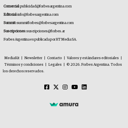
Comercial:
publicidad@forbesargentina.com
Editorial:
info@forbesargentina.com
Summit:
summitforbes@forbesargentina.com
Suscripciones:
suscripciones@forbes.ar
Forbes Argentina es publicada por HT Media SA.
MediaKit
|
Newsletter
|
Contacto
|
Valores y estándares editoriales
|
Términos y condiciones
|
Legales
|
© 2026. Forbes Argentina. Todos
los derechos reservados.