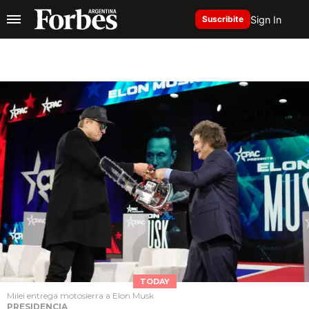
Sign In
Suscribite
TODAY
Milei entrega motosierra a Elon Musk
PRESIDENCIA