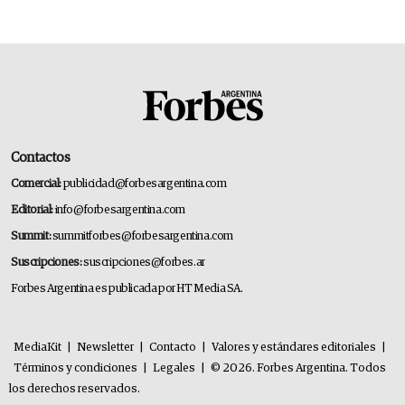
Contactos
Comercial:
publicidad@forbesargentina.com
Editorial:
info@forbesargentina.com
Summit:
summitforbes@forbesargentina.com
Suscripciones:
suscripciones@forbes.ar
Forbes Argentina es publicada por HT Media SA.
MediaKit
|
Newsletter
|
Contacto
|
Valores y estándares editoriales
|
Términos y condiciones
|
Legales
|
© 2026. Forbes Argentina. Todos
los derechos reservados.