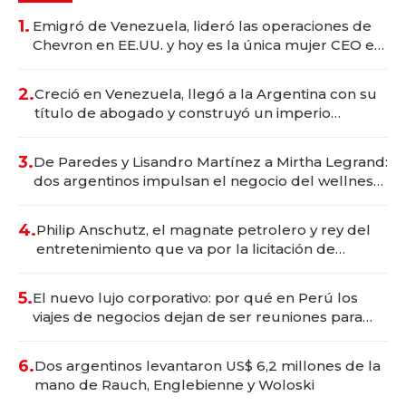
1.
Emigró de Venezuela, lideró las operaciones de
Chevron en EE.UU. y hoy es la única mujer CEO en
Vaca Muerta
2.
Creció en Venezuela, llegó a la Argentina con su
título de abogado y construyó un imperio
gastronómico que revoluciona las marcas "fast
premium"
3.
De Paredes y Lisandro Martínez a Mirtha Legrand:
dos argentinos impulsan el negocio del wellness
deportivo y el cuidado corporal
4.
Philip Anschutz, el magnate petrolero y rey del
entretenimiento que va por la licitación de
Tecnópolis junto a Fénix
5.
El nuevo lujo corporativo: por qué en Perú los
viajes de negocios dejan de ser reuniones para
convertirse en experiencias transformadoras
6.
Dos argentinos levantaron US$ 6,2 millones de la
mano de Rauch, Englebienne y Woloski