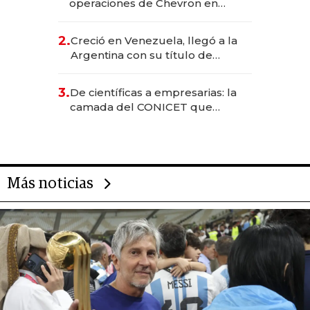
operaciones de Chevron en
EE.UU. y hoy es la única mujer
CEO en Vaca Muerta
2.
Creció en Venezuela, llegó a la
Argentina con su título de
abogado y construyó un imperio
gastronómico que revoluciona
3.
De científicas a empresarias: la
las marcas "fast premium"
camada del CONICET que
levantó más de US$ 40 millones
para fundar startups biotech
Más noticias