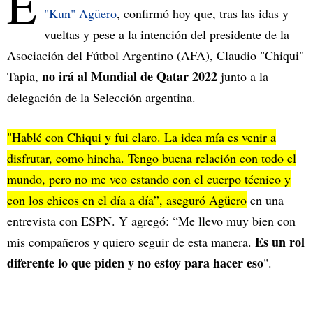
E
"Kun" Agüero
, confirmó hoy que, tras las idas y
vueltas y pese a la intención del presidente de la
Asociación del Fútbol Argentino (AFA), Claudio "Chiqui"
no irá al Mundial de Qatar 2022
Tapia,
junto a la
delegación de la Selección argentina.
"Hablé con Chiqui y fui claro. La idea mía es venir a
disfrutar, como hincha. Tengo buena relación con todo el
mundo, pero no me veo estando con el cuerpo técnico y
con los chicos en el día a día”, aseguró
Agüero
en una
entrevista con ESPN. Y agregó: “Me llevo muy bien con
Es un rol
mis compañeros y quiero seguir de esta manera.
diferente lo que piden y no estoy para hacer eso
".