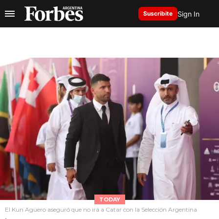
Sign In
Suscribite
TODAY
El Kun Agüero aseguró que no irá a Catar con la Selección Argentina
.