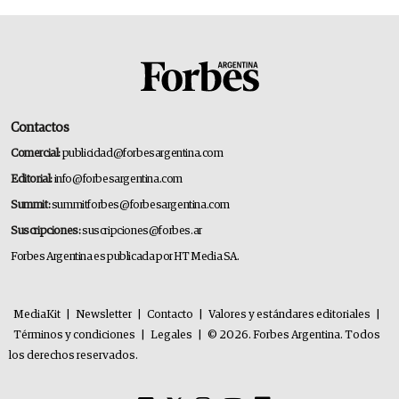
Contactos
Comercial:
publicidad@forbesargentina.com
Editorial:
info@forbesargentina.com
Summit:
summitforbes@forbesargentina.com
Suscripciones:
suscripciones@forbes.ar
Forbes Argentina es publicada por HT Media SA.
MediaKit
|
Newsletter
|
Contacto
|
Valores y estándares editoriales
|
Términos y condiciones
|
Legales
|
© 2026. Forbes Argentina. Todos
los derechos reservados.