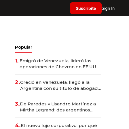
Suscribite
Sign In
Popular
1.
Emigró de Venezuela, lideró las
operaciones de Chevron en EE.UU. y
hoy es la única mujer CEO en Vaca
Muerta
2.
Creció en Venezuela, llegó a la
Argentina con su título de abogado
y construyó un imperio
gastronómico que revoluciona las
3.
De Paredes y Lisandro Martínez a
marcas "fast premium"
Mirtha Legrand: dos argentinos
impulsan el negocio del wellness
deportivo y el cuidado corporal
4.
El nuevo lujo corporativo: por qué