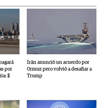
pagará
Irán anunció un acuerdo por
as por
Ormuz pero volvió a desafiar a
ia: $
Trump