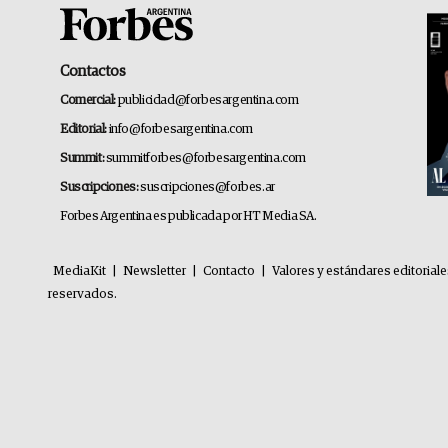
Contactos
Comercial:
publicidad@forbesargentina.com
Editorial:
info@forbesargentina.com
Summit:
summitforbes@forbesargentina.com
Suscripciones:
suscripciones@forbes.ar
Forbes Argentina es publicada por HT Media SA.
MediaKit
|
Newsletter
|
Contacto
|
Valores y estándares editorial
reservados.