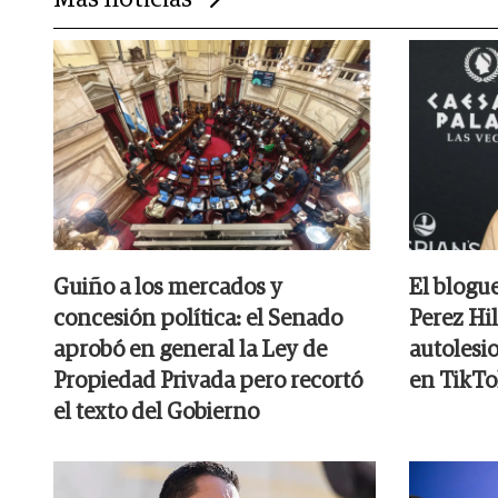
Más noticias
Guiño a los mercados y
El blogu
concesión política: el Senado
Perez Hil
aprobó en general la Ley de
autolesi
Propiedad Privada pero recortó
en TikTo
el texto del Gobierno