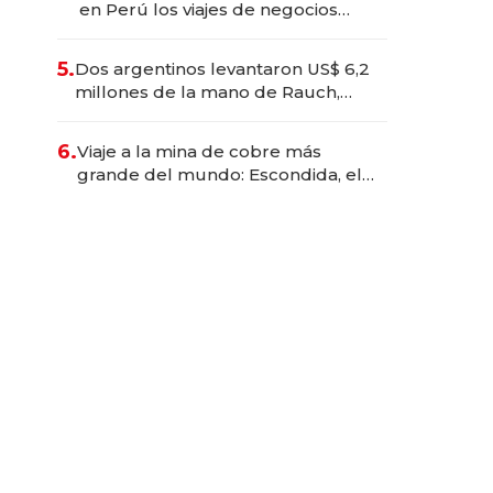
en Perú los viajes de negocios
dejan de ser reuniones para
convertirse en experiencias
5.
Dos argentinos levantaron US$ 6,2
transformadoras
millones de la mano de Rauch,
Englebienne y Woloski
6.
Viaje a la mina de cobre más
grande del mundo: Escondida, el
gigante chileno que exporta US$
14.000 millones anuales