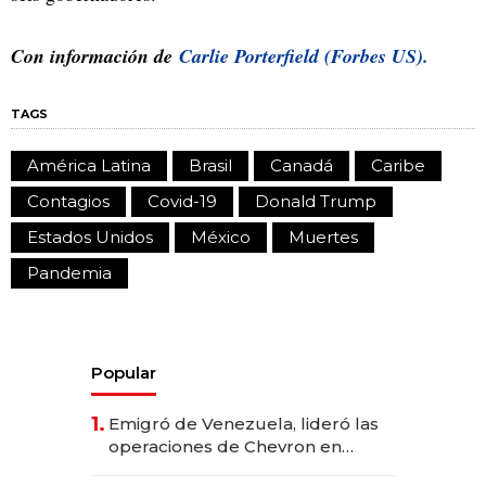
Con información de
Carlie Porterfield (Forbes US).
TAGS
América Latina
Brasil
Canadá
Caribe
Contagios
Covid-19
Donald Trump
Estados Unidos
México
Muertes
Pandemia
Popular
1.
Emigró de Venezuela, lideró las
operaciones de Chevron en
EE.UU. y hoy es la única mujer