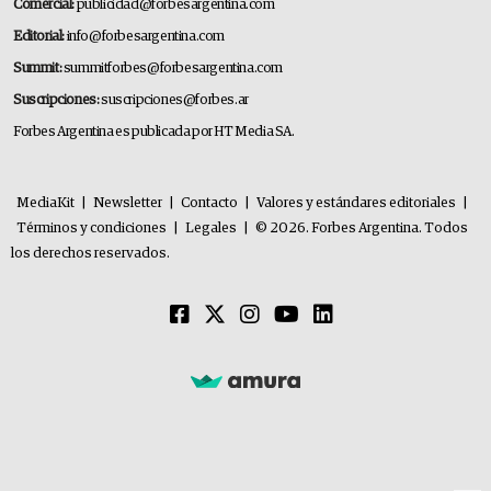
Comercial:
publicidad@forbesargentina.com
Editorial:
info@forbesargentina.com
Summit:
summitforbes@forbesargentina.com
Suscripciones:
suscripciones@forbes.ar
Forbes Argentina es publicada por HT Media SA.
MediaKit
|
Newsletter
|
Contacto
|
Valores y estándares editoriales
|
Términos y condiciones
|
Legales
|
© 2026. Forbes Argentina. Todos
los derechos reservados.