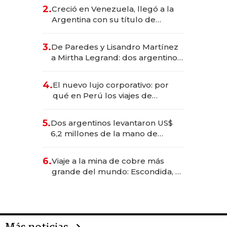
CEO en Vaca Muerta
2.
Creció en Venezuela, llegó a la
Argentina con su título de
abogado y construyó un imperio
gastronómico que revoluciona
3.
De Paredes y Lisandro Martínez
las marcas "fast premium"
a Mirtha Legrand: dos argentinos
impulsan el negocio del wellness
deportivo y el cuidado corporal
4.
El nuevo lujo corporativo: por
qué en Perú los viajes de
negocios dejan de ser reuniones
para convertirse en experiencias
5.
Dos argentinos levantaron US$
transformadoras
6,2 millones de la mano de
Rauch, Englebienne y Woloski
6.
Viaje a la mina de cobre más
grande del mundo: Escondida, el
gigante chileno que exporta US$
14.000 millones anuales