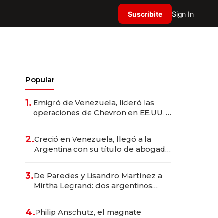
Suscribite
Sign In
Popular
1.
Emigró de Venezuela, lideró las
operaciones de Chevron en EE.UU. y
hoy es la única mujer CEO en Vaca
Muerta
2.
Creció en Venezuela, llegó a la
Argentina con su título de abogado
y construyó un imperio
gastronómico que revoluciona las
3.
De Paredes y Lisandro Martínez a
marcas "fast premium"
Mirtha Legrand: dos argentinos
impulsan el negocio del wellness
deportivo y el cuidado corporal
4.
Philip Anschutz, el magnate