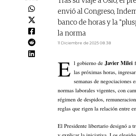
Tras su viaje a Oslo, el p
envió al Congreso, Inde
banco de horas y la "plus
la norma
11 Diciembre de 2025 08.38
E
Javier Milei
l gobierno de
las próximas horas, ingresa
semanas de negociaciones e
normas laborales vigentes, con cam
régimen de despidos, remuneraciones
reglas que rigen la relación entre e
El Presidente libertario designó a t
y explicar la iniciativa. Los elegi