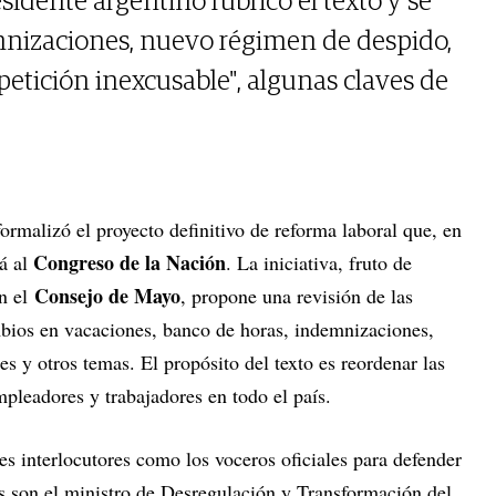
residente argentino rubricó el texto y se
mnizaciones, nuevo régimen de despido,
petición inexcusable", algunas claves de
formalizó el proyecto definitivo de reforma laboral que, en
Congreso de la Nación
rá al
. La iniciativa, fruto de
Consejo de Mayo
n el
, propone una revisión de las
bios en vacaciones, banco de horas, indemnizaciones,
 y otros temas. El propósito del texto es reordenar las
mpleadores y trabajadores en todo el país.
res interlocutores como los voceros oficiales para defender
dos son el ministro de Desregulación y Transformación del