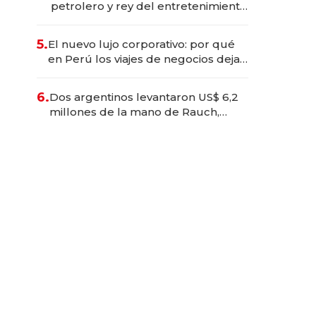
petrolero y rey del entretenimiento
que va por la licitación de
Tecnópolis junto a Fénix
5.
El nuevo lujo corporativo: por qué
en Perú los viajes de negocios dejan
de ser reuniones para convertirse
en experiencias transformadoras
6.
Dos argentinos levantaron US$ 6,2
millones de la mano de Rauch,
Englebienne y Woloski