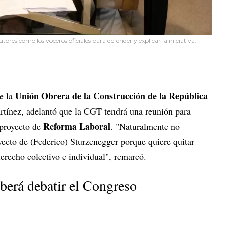
utores como los voceros oficiales para defender y explicar la iniciativa.
Unión Obrera de la Construcción de la República
de la
tínez, adelantó que la CGT tendrá una reunión para
Reforma Laboral
 proyecto de
. "Naturalmente no
yecto de (Federico) Sturzenegger porque quiere quitar
erecho colectivo e individual", remarcó.
eberá debatir el Congreso