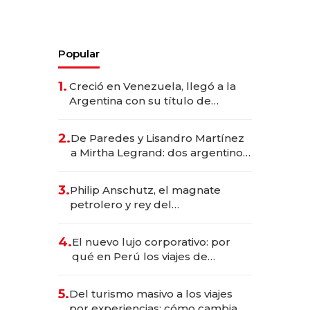
Popular
1.
Creció en Venezuela, llegó a la
Argentina con su título de
abogado y construyó un imperio
gastronómico que revoluciona
2.
De Paredes y Lisandro Martínez
las marcas "fast premium"
a Mirtha Legrand: dos argentinos
impulsan el negocio del wellness
deportivo y el cuidado corporal
3.
Philip Anschutz, el magnate
petrolero y rey del
entretenimiento que va por la
licitación de Tecnópolis junto a
4.
El nuevo lujo corporativo: por
Fénix
qué en Perú los viajes de
negocios dejan de ser reuniones
para convertirse en experiencias
5.
Del turismo masivo a los viajes
transformadoras
por experiencias: cómo cambia el