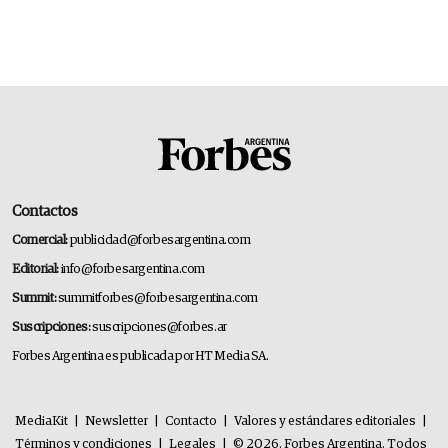
Contactos
Comercial:
publicidad@forbesargentina.com
Editorial:
info@forbesargentina.com
Summit:
summitforbes@forbesargentina.com
Suscripciones:
suscripciones@forbes.ar
Forbes Argentina es publicada por HT Media SA.
MediaKit
|
Newsletter
|
Contacto
|
Valores y estándares editoriales
|
Términos y condiciones
|
Legales
|
© 2026. Forbes Argentina. Todos