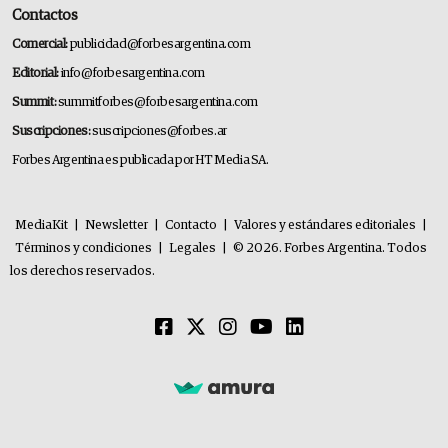
Contactos
Comercial:
publicidad@forbesargentina.com
Editorial:
info@forbesargentina.com
Summit:
summitforbes@forbesargentina.com
Suscripciones:
suscripciones@forbes.ar
Forbes Argentina es publicada por HT Media SA.
MediaKit
|
Newsletter
|
Contacto
|
Valores y estándares editoriales
|
Términos y condiciones
|
Legales
|
© 2026. Forbes Argentina. Todos
los derechos reservados.