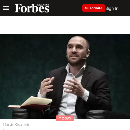
Sign In
Suscribite
TODAY
Martín Guzmán.
.