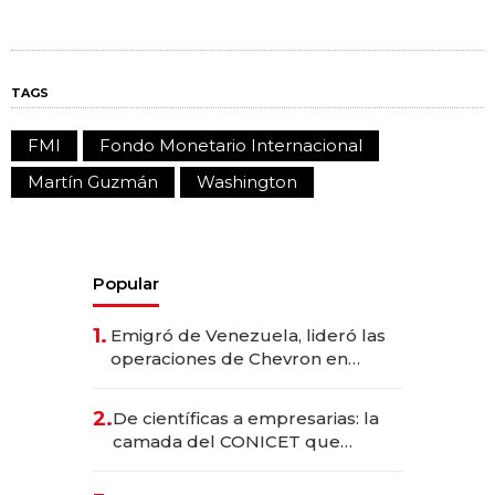
TAGS
FMI
Fondo Monetario Internacional
Martín Guzmán
Washington
Popular
1.
Emigró de Venezuela, lideró las
operaciones de Chevron en
EE.UU. y hoy es la única mujer
CEO en Vaca Muerta
2.
De científicas a empresarias: la
camada del CONICET que
levantó más de US$ 40 millones
para fundar startups biotech