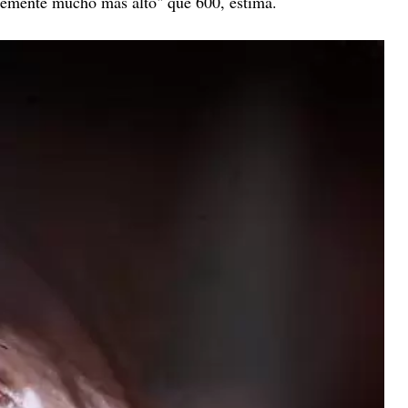
lemente mucho más alto" que 600, estima.