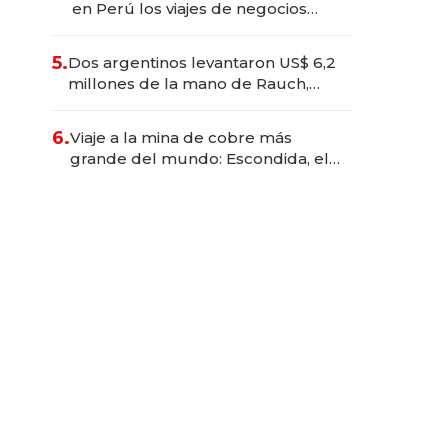
en Perú los viajes de negocios
dejan de ser reuniones para
convertirse en experiencias
5.
Dos argentinos levantaron US$ 6,2
transformadoras
millones de la mano de Rauch,
Englebienne y Woloski
6.
Viaje a la mina de cobre más
grande del mundo: Escondida, el
gigante chileno que exporta US$
14.000 millones anuales