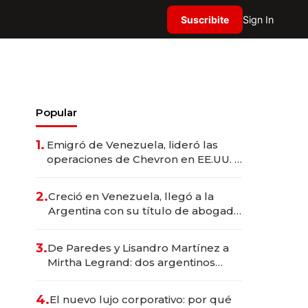
Suscribite
Sign In
Popular
1.
Emigró de Venezuela, lideró las
operaciones de Chevron en EE.UU. y
hoy es la única mujer CEO en Vaca
Muerta
2.
Creció en Venezuela, llegó a la
Argentina con su título de abogado
y construyó un imperio
gastronómico que revoluciona las
3.
De Paredes y Lisandro Martínez a
marcas "fast premium"
Mirtha Legrand: dos argentinos
impulsan el negocio del wellness
deportivo y el cuidado corporal
4.
El nuevo lujo corporativo: por qué