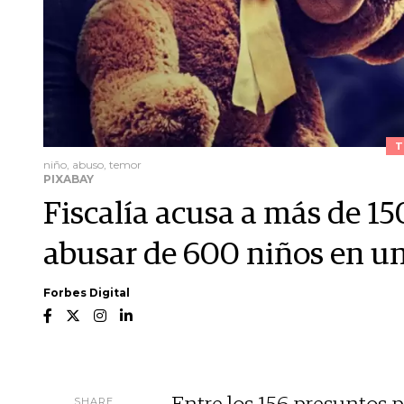
T
niño, abuso, temor
PIXABAY
Fiscalía acusa a más de 150
abusar de 600 niños en u
Forbes Digital
SHARE