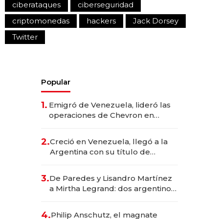
ciberataques
ciberseguridad
criptomonedas
hackers
Jack Dorsey
Twitter
Popular
1.
Emigró de Venezuela, lideró las
operaciones de Chevron en
EE.UU. y hoy es la única mujer
CEO en Vaca Muerta
2.
Creció en Venezuela, llegó a la
Argentina con su título de
abogado y construyó un imperio
gastronómico que revoluciona
3.
De Paredes y Lisandro Martínez
las marcas "fast premium"
a Mirtha Legrand: dos argentinos
impulsan el negocio del wellness
deportivo y el cuidado corporal
4.
Philip Anschutz, el magnate