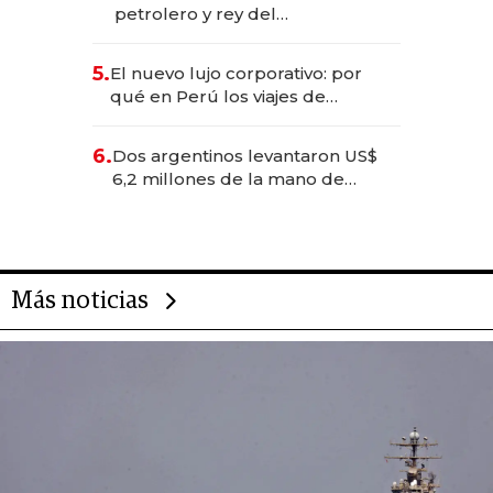
petrolero y rey del
entretenimiento que va por la
licitación de Tecnópolis junto a
5.
El nuevo lujo corporativo: por
Fénix
qué en Perú los viajes de
negocios dejan de ser reuniones
para convertirse en experiencias
6.
Dos argentinos levantaron US$
transformadoras
6,2 millones de la mano de
Rauch, Englebienne y Woloski
Más noticias