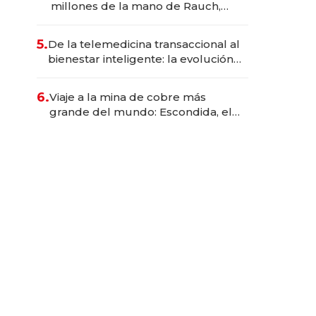
millones de la mano de Rauch,
Englebienne y Woloski
5.
De la telemedicina transaccional al
bienestar inteligente: la evolución
de doc24 para transformar a las
organizaciones
6.
Viaje a la mina de cobre más
grande del mundo: Escondida, el
gigante chileno que exporta US$
14.000 millones anuales