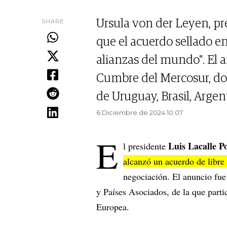
SHARE
Ursula von der Leyen, pr
que el acuerdo sellado e
alianzas del mundo". El a
Cumbre del Mercosur, do
de Uruguay, Brasil, Argen
6 Diciembre de 2024 10.07
E
Luis Lacalle P
l presidente
alcanzó un acuerdo de libr
negociación. El anuncio fu
y Países Asociados, de la que part
Europea.