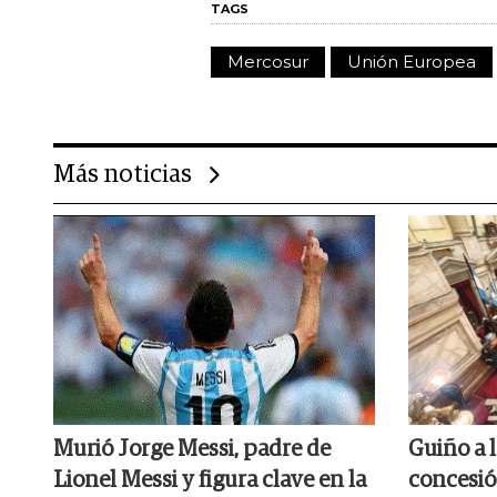
TAGS
Mercosur
Unión Europea
Más noticias
Murió Jorge Messi, padre de
Guiño a 
Lionel Messi y figura clave en la
concesió