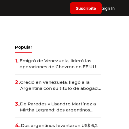
Suscribite
Sign In
Popular
1.
Emigró de Venezuela, lideró las
operaciones de Chevron en EE.UU. y
hoy es la única mujer CEO en Vaca
Muerta
2.
Creció en Venezuela, llegó a la
Argentina con su título de abogado
y construyó un imperio
gastronómico que revoluciona las
3.
De Paredes y Lisandro Martínez a
marcas "fast premium"
Mirtha Legrand: dos argentinos
impulsan el negocio del wellness
deportivo y el cuidado corporal
4.
Dos argentinos levantaron US$ 6,2