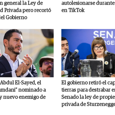
n general la Ley de
autolesionarse durante
d Privada pero recortó
en TikTok
del Gobierno
Abdul El-Sayed, el
El gobierno retiró el ca
amdani” nominado a
tierras para destrabar e
y nuevo enemigo de
Senado la ley de propi
privada de Sturzenegg