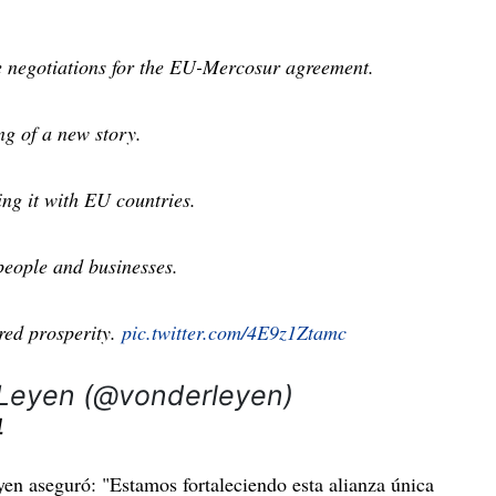
e negotiations for the EU-Mercosur agreement.
ng of a new story.
ing it with EU countries.
people and businesses.
red prosperity.
pic.twitter.com/4E9z1Ztamc
 Leyen (@vonderleyen)
4
yen aseguró: "Estamos fortaleciendo esta alianza única