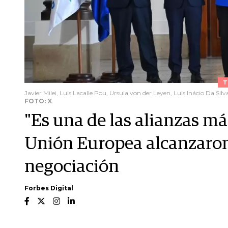
T
Javier Milei, Luis Lacalle Pou, Ursula von der Leyen, Luis Inácio Da Silv
FOTO: X
"Es una de las alianzas má
Unión Europea alcanzaron
negociación
Forbes Digital