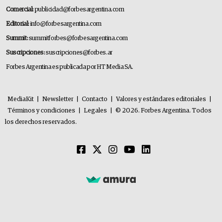
Comercial:
publicidad@forbesargentina.com
Editorial:
info@forbesargentina.com
Summit:
summitforbes@forbesargentina.com
Suscripciones:
suscripciones@forbes.ar
Forbes Argentina es publicada por HT Media SA.
MediaKit
|
Newsletter
|
Contacto
|
Valores y estándares editoriales
|
Términos y condiciones
|
Legales
|
© 2026. Forbes Argentina. Todos
los derechos reservados.