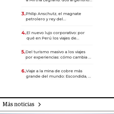
impulsan el negocio del wellness
deportivo y el cuidado corporal
3.
Philip Anschutz, el magnate
petrolero y rey del
entretenimiento que va por la
licitación de Tecnópolis junto a
4.
El nuevo lujo corporativo: por
Fénix
qué en Perú los viajes de
negocios dejan de ser reuniones
para convertirse en experiencias
5.
Del turismo masivo a los viajes
transformadoras
por experiencias: cómo cambia el
negocio de la asistencia al viajero
6.
Viaje a la mina de cobre más
grande del mundo: Escondida, el
gigante chileno que exporta US$
14.000 millones anuales
Más noticias