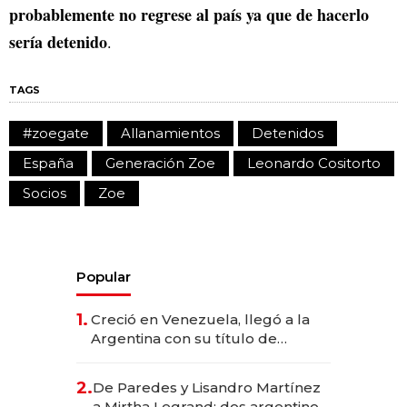
probablemente no regrese al país ya que de hacerlo
sería detenido
.
TAGS
#zoegate
Allanamientos
Detenidos
España
Generación Zoe
Leonardo Cositorto
Socios
Zoe
Popular
1.
Creció en Venezuela, llegó a la
Argentina con su título de
abogado y construyó un imperio
gastronómico que revoluciona
2.
De Paredes y Lisandro Martínez
las marcas "fast premium"
a Mirtha Legrand: dos argentinos