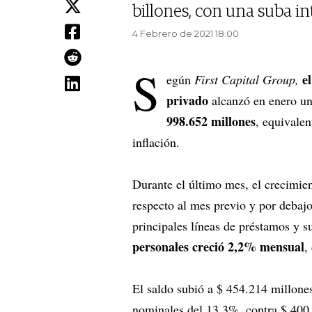
billones, con una suba i
4 Febrero de 2021 18.00
S
e
egún
First Capital Group,
privado
alcanzó en enero un
998.652 millones
, equivale
inflación.
Durante el último mes, el crecimie
respecto al mes previo y por debajo
principales líneas de préstamos y 
personales creció 2,2% mensual
,
El saldo subió a $ 454.214 millone
nominales del 13,3%, contra $ 400.