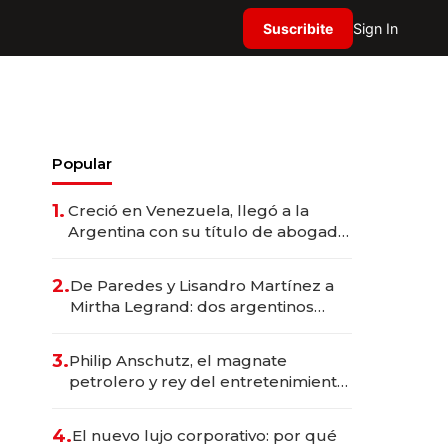
Suscribite
Sign In
Popular
1.
Creció en Venezuela, llegó a la
Argentina con su título de abogado
y construyó un imperio
gastronómico que revoluciona las
2.
De Paredes y Lisandro Martínez a
marcas "fast premium"
Mirtha Legrand: dos argentinos
impulsan el negocio del wellness
deportivo y el cuidado corporal
3.
Philip Anschutz, el magnate
petrolero y rey del entretenimiento
que va por la licitación de
Tecnópolis junto a Fénix
4.
El nuevo lujo corporativo: por qué