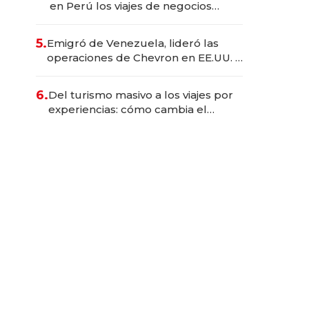
en Perú los viajes de negocios
dejan de ser reuniones para
convertirse en experiencias
5.
Emigró de Venezuela, lideró las
transformadoras
operaciones de Chevron en EE.UU. y
hoy es la única mujer CEO en Vaca
Muerta
6.
Del turismo masivo a los viajes por
experiencias: cómo cambia el
negocio de la asistencia al viajero