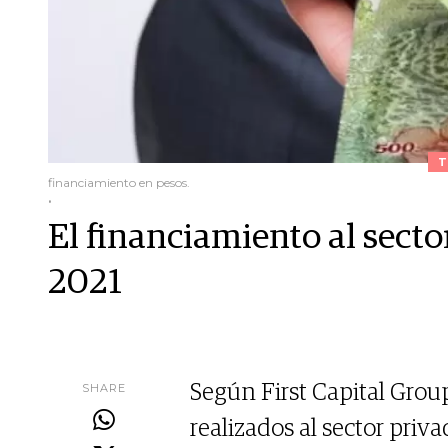
T
financiamiento en pesos.
.
El financiamiento al secto
2021
SHARE
Según First Capital Group
realizados al sector priv