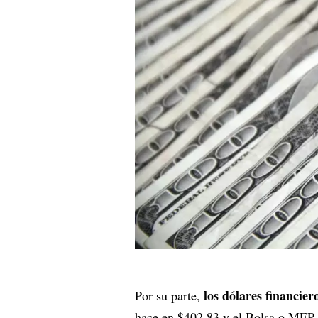
los dólares financie
Por su parte,
hace en $402,83 y el Bolsa o MEP 