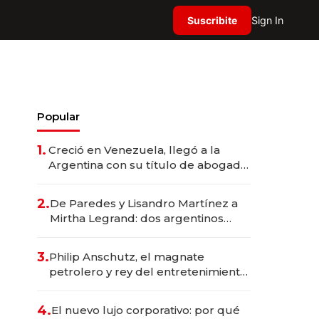
Suscribite
Sign In
Popular
1.
Creció en Venezuela, llegó a la
Argentina con su título de abogado
y construyó un imperio
gastronómico que revoluciona las
2.
De Paredes y Lisandro Martínez a
marcas "fast premium"
Mirtha Legrand: dos argentinos
impulsan el negocio del wellness
deportivo y el cuidado corporal
3.
Philip Anschutz, el magnate
petrolero y rey del entretenimiento
que va por la licitación de
Tecnópolis junto a Fénix
4.
El nuevo lujo corporativo: por qué