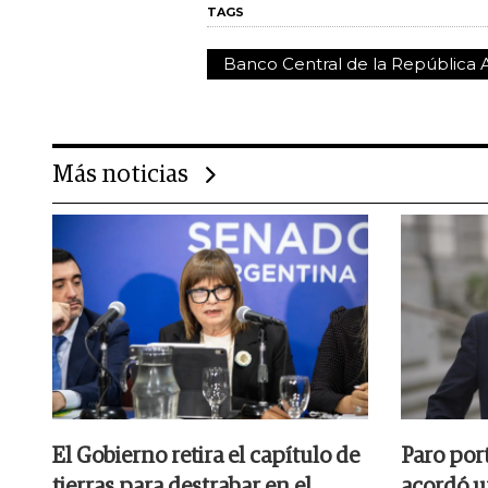
TAGS
Banco Central de la República 
Más noticias
El Gobierno retira el capítulo de
Paro por
tierras para destrabar en el
acordó u