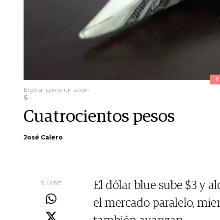
T
El dólar como un avión
S
Cuatrocientos pesos
José Calero
SHARE
El dólar blue sube $3 y a
el mercado paralelo, mien