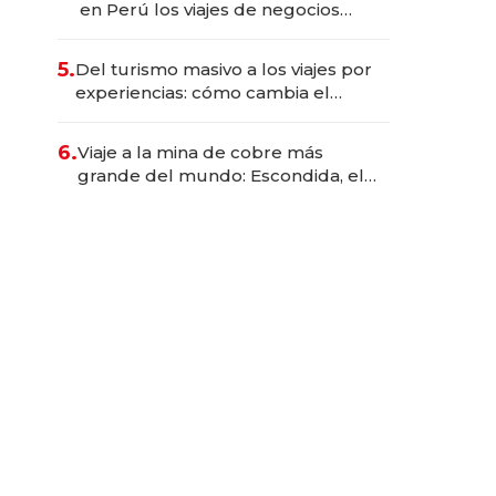
en Perú los viajes de negocios
dejan de ser reuniones para
convertirse en experiencias
5.
Del turismo masivo a los viajes por
transformadoras
experiencias: cómo cambia el
negocio de la asistencia al viajero
6.
Viaje a la mina de cobre más
grande del mundo: Escondida, el
gigante chileno que exporta US$
14.000 millones anuales