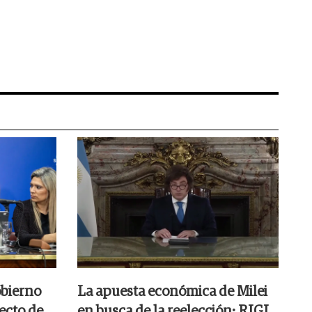
obierno
La apuesta económica de Milei
ecto de
en busca de la reelección: RIGI