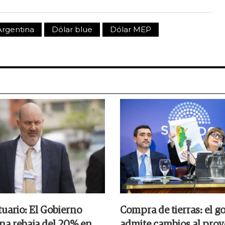
Argentina
Dólar blue
Dólar MEP
tuario: El Gobierno
Compra de tierras: el g
na rebaja del 20% en
admite cambios al proy