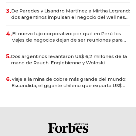
gastronómico que revoluciona las marcas "fast
premium"
3.
De Paredes y Lisandro Martínez a Mirtha Legrand:
dos argentinos impulsan el negocio del wellness
deportivo y el cuidado corporal
4.
El nuevo lujo corporativo: por qué en Perú los
viajes de negocios dejan de ser reuniones para
convertirse en experiencias transformadoras
5.
Dos argentinos levantaron US$ 6,2 millones de la
mano de Rauch, Englebienne y Woloski
6.
Viaje a la mina de cobre más grande del mundo:
Escondida, el gigante chileno que exporta US$
14.000 millones anuales