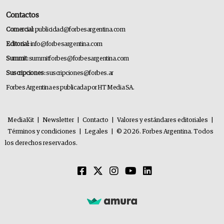
Contactos
Comercial:
publicidad@forbesargentina.com
Editorial:
info@forbesargentina.com
Summit:
summitforbes@forbesargentina.com
Suscripciones:
suscripciones@forbes.ar
Forbes Argentina es publicada por HT Media SA.
MediaKit
|
Newsletter
|
Contacto
|
Valores y estándares editoriales
|
Términos y condiciones
|
Legales
|
© 2026. Forbes Argentina. Todos
los derechos reservados.