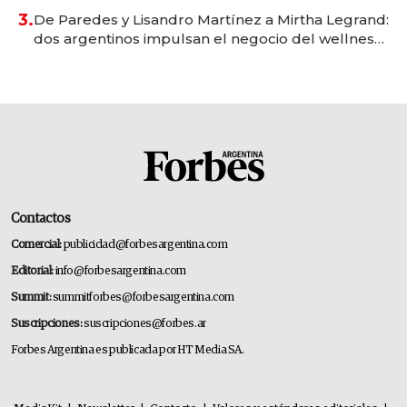
premium"
3.
De Paredes y Lisandro Martínez a Mirtha Legrand:
dos argentinos impulsan el negocio del wellness
deportivo y el cuidado corporal
Contactos
Comercial:
publicidad@forbesargentina.com
Editorial:
info@forbesargentina.com
Summit:
summitforbes@forbesargentina.com
Suscripciones:
suscripciones@forbes.ar
Forbes Argentina es publicada por HT Media SA.