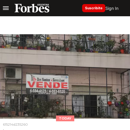
Sign In
Suscribite
TODAY
615214d235260
.