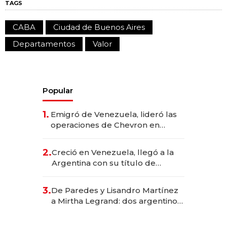
TAGS
CABA
Ciudad de Buenos Aires
Departamentos
Valor
Popular
1.
Emigró de Venezuela, lideró las
operaciones de Chevron en
EE.UU. y hoy es la única mujer
CEO en Vaca Muerta
2.
Creció en Venezuela, llegó a la
Argentina con su título de
abogado y construyó un imperio
gastronómico que revoluciona
3.
De Paredes y Lisandro Martínez
las marcas "fast premium"
a Mirtha Legrand: dos argentinos
impulsan el negocio del wellness
deportivo y el cuidado corporal