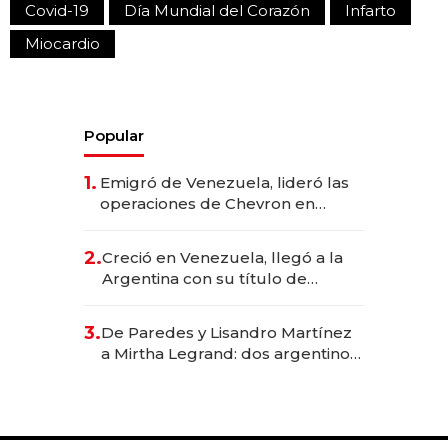
Covid-19
Día Mundial del Corazón
Infarto
Miocardio
Popular
1.
Emigró de Venezuela, lideró las
operaciones de Chevron en
EE.UU. y hoy es la única mujer
CEO en Vaca Muerta
2.
Creció en Venezuela, llegó a la
Argentina con su título de
abogado y construyó un imperio
gastronómico que revoluciona
3.
De Paredes y Lisandro Martínez
las marcas "fast premium"
a Mirtha Legrand: dos argentinos
impulsan el negocio del wellness
deportivo y el cuidado corporal