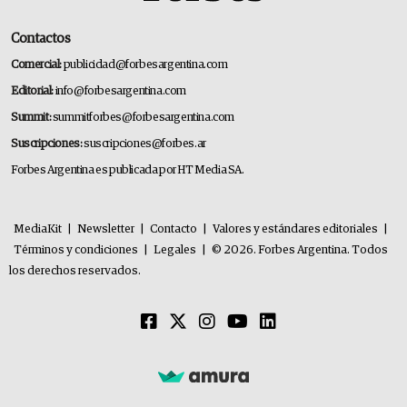
Contactos
Comercial:
publicidad@forbesargentina.com
Editorial:
info@forbesargentina.com
Summit:
summitforbes@forbesargentina.com
Suscripciones:
suscripciones@forbes.ar
Forbes Argentina es publicada por HT Media SA.
MediaKit
|
Newsletter
|
Contacto
|
Valores y estándares editoriales
|
Términos y condiciones
|
Legales
|
© 2026. Forbes Argentina. Todos
los derechos reservados.