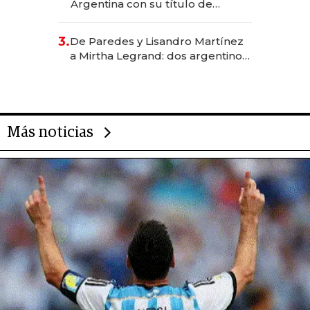
Argentina con su título de
abogado y construyó un imperio
gastronómico que revoluciona
3.
De Paredes y Lisandro Martínez
las marcas "fast premium"
a Mirtha Legrand: dos argentinos
impulsan el negocio del wellness
deportivo y el cuidado corporal
Más noticias