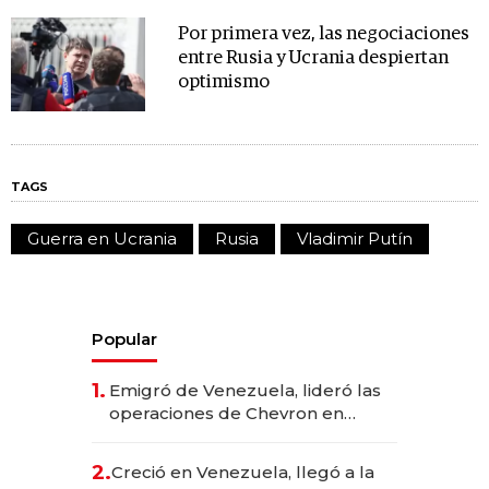
Por primera vez, las negociaciones
entre Rusia y Ucrania despiertan
optimismo
TAGS
Guerra en Ucrania
Rusia
Vladimir Putín
Popular
1.
Emigró de Venezuela, lideró las
operaciones de Chevron en
EE.UU. y hoy es la única mujer
CEO en Vaca Muerta
2.
Creció en Venezuela, llegó a la