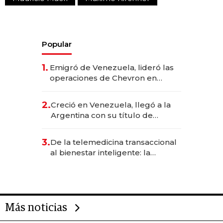
Popular
1.
Emigró de Venezuela, lideró las
operaciones de Chevron en
EE.UU. y hoy es la única mujer
CEO en Vaca Muerta
2.
Creció en Venezuela, llegó a la
Argentina con su título de
abogado y construyó un imperio
gastronómico que revoluciona
3.
De la telemedicina transaccional
las marcas "fast premium"
al bienestar inteligente: la
evolución de doc24 para
transformar a las organizaciones
Más noticias