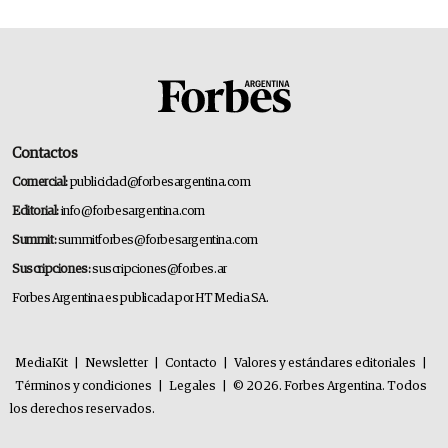
Contactos
Comercial:
publicidad@forbesargentina.com
Editorial:
info@forbesargentina.com
Summit:
summitforbes@forbesargentina.com
Suscripciones:
suscripciones@forbes.ar
Forbes Argentina es publicada por HT Media SA.
MediaKit
|
Newsletter
|
Contacto
|
Valores y estándares editoriales
|
Términos y condiciones
|
Legales
|
© 2026. Forbes Argentina. Todos
los derechos reservados.