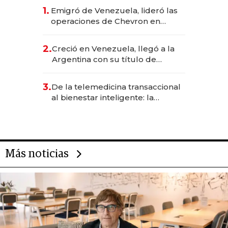
1.
Emigró de Venezuela, lideró las
operaciones de Chevron en
EE.UU. y hoy es la única mujer
CEO en Vaca Muerta
2.
Creció en Venezuela, llegó a la
Argentina con su título de
abogado y construyó un imperio
gastronómico que revoluciona
3.
De la telemedicina transaccional
las marcas "fast premium"
al bienestar inteligente: la
evolución de doc24 para
transformar a las organizaciones
Más noticias