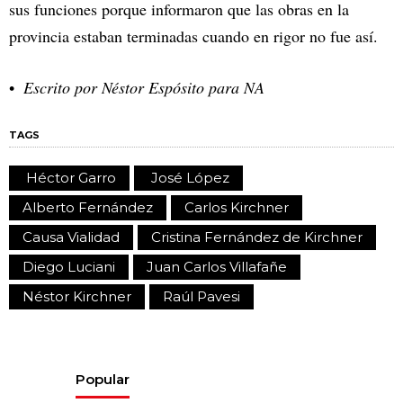
sus funciones porque informaron que las obras en la
provincia estaban terminadas cuando en rigor no fue así.
Escrito por Néstor Espósito para NA
TAGS
Héctor Garro
José López
Alberto Fernández
Carlos Kirchner
Causa Vialidad
Cristina Fernández de Kirchner
Diego Luciani
Juan Carlos Villafañe
Néstor Kirchner
Raúl Pavesi
Popular