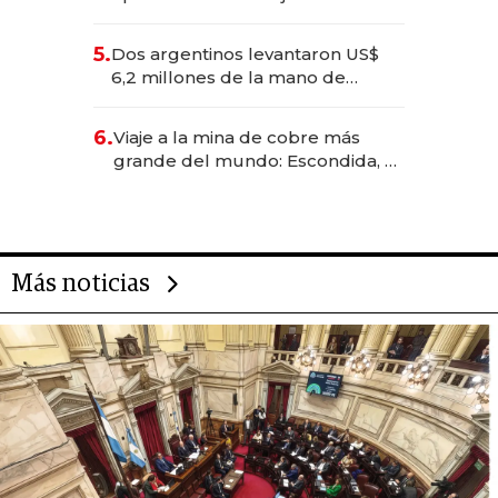
negocios dejan de ser reuniones
para convertirse en experiencias
5.
Dos argentinos levantaron US$
transformadoras
6,2 millones de la mano de
Rauch, Englebienne y Woloski
6.
Viaje a la mina de cobre más
grande del mundo: Escondida, el
gigante chileno que exporta US$
14.000 millones anuales
Más noticias