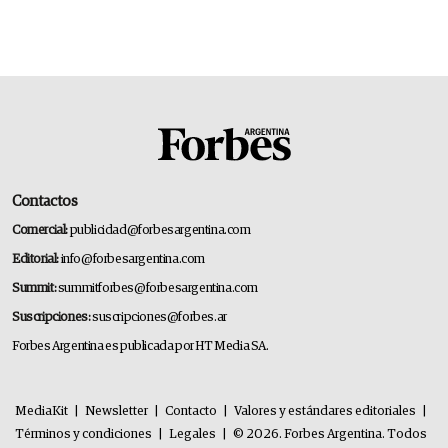
Contactos
Comercial:
publicidad@forbesargentina.com
Editorial:
info@forbesargentina.com
Summit:
summitforbes@forbesargentina.com
Suscripciones:
suscripciones@forbes.ar
Forbes Argentina es publicada por HT Media SA.
MediaKit
|
Newsletter
|
Contacto
|
Valores y estándares editoriales
|
Términos y condiciones
|
Legales
|
© 2026. Forbes Argentina. Todos