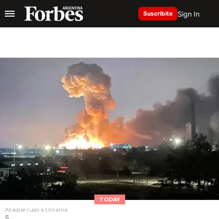
Sign In
Suscribite
TODAY
Ataque ruso a Ucrania
S