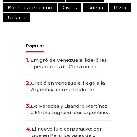
Bombas de racimo
Civiles
Guerra
Rusia
Ucrania
Popular
1.
Emigró de Venezuela, lideró las
operaciones de Chevron en
EE.UU. y hoy es la única mujer
CEO en Vaca Muerta
2.
Creció en Venezuela, llegó a la
Argentina con su título de
abogado y construyó un imperio
gastronómico que revoluciona
3.
De Paredes y Lisandro Martínez
las marcas "fast premium"
a Mirtha Legrand: dos argentinos
impulsan el negocio del wellness
deportivo y el cuidado corporal
4.
El nuevo lujo corporativo: por
qué en Perú los viajes de