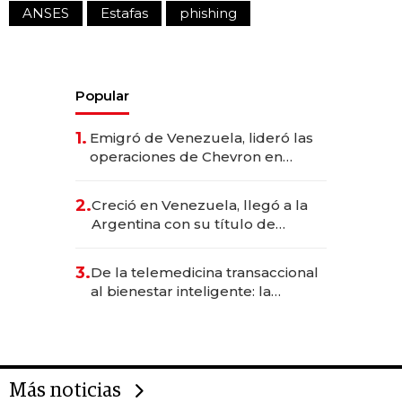
ANSES
Estafas
phishing
Popular
1.
Emigró de Venezuela, lideró las
operaciones de Chevron en
EE.UU. y hoy es la única mujer
CEO en Vaca Muerta
2.
Creció en Venezuela, llegó a la
Argentina con su título de
abogado y construyó un imperio
gastronómico que revoluciona
3.
De la telemedicina transaccional
las marcas "fast premium"
al bienestar inteligente: la
evolución de doc24 para
transformar a las organizaciones
Más noticias