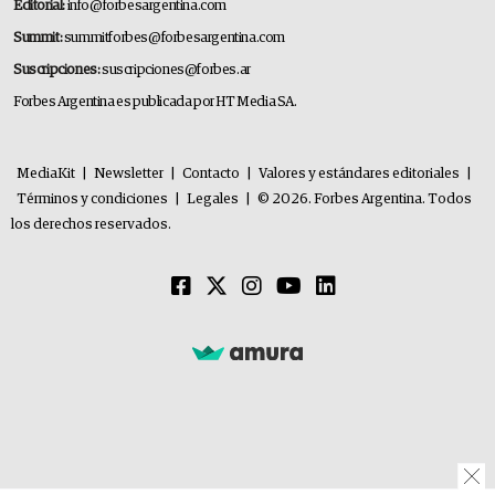
Editorial:
info@forbesargentina.com
Summit:
summitforbes@forbesargentina.com
Suscripciones:
suscripciones@forbes.ar
Forbes Argentina es publicada por HT Media SA.
MediaKit
|
Newsletter
|
Contacto
|
Valores y estándares editoriales
|
Términos y condiciones
|
Legales
|
© 2026. Forbes Argentina. Todos
los derechos reservados.