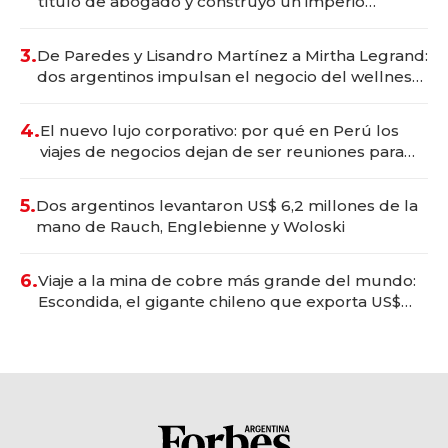
título de abogado y construyó un imperio
gastronómico que revoluciona las marcas "fast
premium"
3.
De Paredes y Lisandro Martínez a Mirtha Legrand:
dos argentinos impulsan el negocio del wellness
deportivo y el cuidado corporal
4.
El nuevo lujo corporativo: por qué en Perú los
viajes de negocios dejan de ser reuniones para
convertirse en experiencias transformadoras
5.
Dos argentinos levantaron US$ 6,2 millones de la
mano de Rauch, Englebienne y Woloski
6.
Viaje a la mina de cobre más grande del mundo:
Escondida, el gigante chileno que exporta US$
14.000 millones anuales