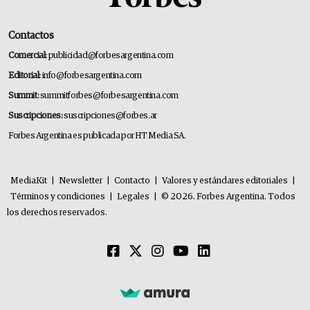
Contactos
Comercial:
publicidad@forbesargentina.com
Editorial:
info@forbesargentina.com
Summit:
summitforbes@forbesargentina.com
Suscripciones:
suscripciones@forbes.ar
Forbes Argentina es publicada por HT Media SA.
MediaKit
|
Newsletter
|
Contacto
|
Valores y estándares editoriales
|
Términos y condiciones
|
Legales
|
© 2026. Forbes Argentina. Todos
los derechos reservados.