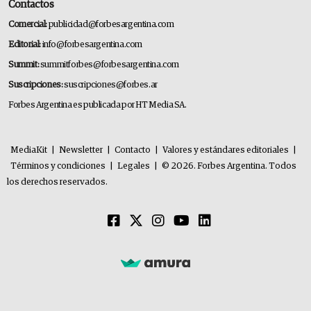
Contactos
Comercial:
publicidad@forbesargentina.com
Editorial:
info@forbesargentina.com
Summit:
summitforbes@forbesargentina.com
Suscripciones:
suscripciones@forbes.ar
Forbes Argentina es publicada por HT Media SA.
MediaKit
|
Newsletter
|
Contacto
|
Valores y estándares editoriales
|
Términos y condiciones
|
Legales
|
© 2026. Forbes Argentina. Todos
los derechos reservados.