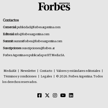
Contactos
Comercial:
publicidad@forbesargentina.com
Editorial:
info@forbesargentina.com
Summit:
summitforbes@forbesargentina.com
Suscripciones:
suscripciones@forbes.ar
Forbes Argentina es publicada por HT Media SA.
MediaKit
|
Newsletter
|
Contacto
|
Valores y estándares editoriales
|
Términos y condiciones
|
Legales
|
© 2026. Forbes Argentina. Todos
los derechos reservados.