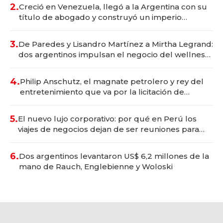
2.
Creció en Venezuela, llegó a la Argentina con su
título de abogado y construyó un imperio
gastronómico que revoluciona las marcas "fast
premium"
3.
De Paredes y Lisandro Martínez a Mirtha Legrand:
dos argentinos impulsan el negocio del wellness
deportivo y el cuidado corporal
4.
Philip Anschutz, el magnate petrolero y rey del
entretenimiento que va por la licitación de
Tecnópolis junto a Fénix
5.
El nuevo lujo corporativo: por qué en Perú los
viajes de negocios dejan de ser reuniones para
convertirse en experiencias transformadoras
6.
Dos argentinos levantaron US$ 6,2 millones de la
mano de Rauch, Englebienne y Woloski