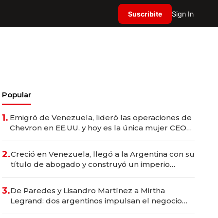
Suscribite
Sign In
Popular
1.
Emigró de Venezuela, lideró las operaciones de
Chevron en EE.UU. y hoy es la única mujer CEO
en Vaca Muerta
2.
Creció en Venezuela, llegó a la Argentina con su
título de abogado y construyó un imperio
gastronómico que revoluciona las marcas "fast
premium"
3.
De Paredes y Lisandro Martínez a Mirtha
Legrand: dos argentinos impulsan el negocio
del wellness deportivo y el cuidado corporal