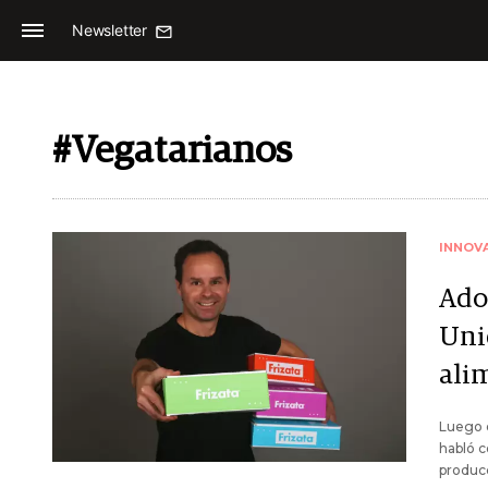
Newsletter
#Vegatarianos
INNOV
Adol
Uni
ali
Luego d
habló c
producc