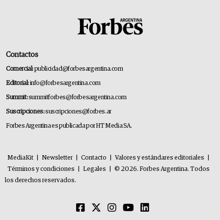
Contactos
Comercial:
publicidad@forbesargentina.com
Editorial:
info@forbesargentina.com
Summit:
summitforbes@forbesargentina.com
Suscripciones:
suscripciones@forbes.ar
Forbes Argentina es publicada por HT Media SA.
MediaKit
|
Newsletter
|
Contacto
|
Valores y estándares editoriales
|
Términos y condiciones
|
Legales
|
© 2026. Forbes Argentina. Todos
los derechos reservados.