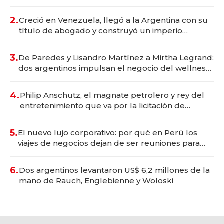
Vaca Muerta
2.
Creció en Venezuela, llegó a la Argentina con su
título de abogado y construyó un imperio
gastronómico que revoluciona las marcas "fast
premium"
3.
De Paredes y Lisandro Martínez a Mirtha Legrand:
dos argentinos impulsan el negocio del wellness
deportivo y el cuidado corporal
4.
Philip Anschutz, el magnate petrolero y rey del
entretenimiento que va por la licitación de
Tecnópolis junto a Fénix
5.
El nuevo lujo corporativo: por qué en Perú los
viajes de negocios dejan de ser reuniones para
convertirse en experiencias transformadoras
6.
Dos argentinos levantaron US$ 6,2 millones de la
mano de Rauch, Englebienne y Woloski