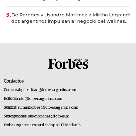
gastronómico que revoluciona las marcas "fast
premium"
3.
De Paredes y Lisandro Martínez a Mirtha Legrand:
dos argentinos impulsan el negocio del wellness
deportivo y el cuidado corporal
Contactos
Comercial:
publicidad@forbesargentina.com
Editorial:
info@forbesargentina.com
Summit:
summitforbes@forbesargentina.com
Suscripciones:
suscripciones@forbes.ar
Forbes Argentina es publicada por HT Media SA.