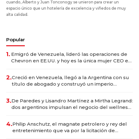
cuando, Alberto y Juan Tonconogy se unieron para crear un
espacio único que un hotelería de excelencia y viñedos de muy
alta calidad.
Popular
1.
Emigró de Venezuela, lideró las operaciones de
Chevron en EE.UU. y hoy es la única mujer CEO en
Vaca Muerta
2.
Creció en Venezuela, llegó a la Argentina con su
título de abogado y construyó un imperio
gastronómico que revoluciona las marcas "fast
premium"
3.
De Paredes y Lisandro Martínez a Mirtha Legrand:
dos argentinos impulsan el negocio del wellness
deportivo y el cuidado corporal
4.
Philip Anschutz, el magnate petrolero y rey del
entretenimiento que va por la licitación de
Tecnópolis junto a Fénix