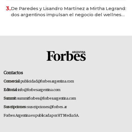
premium"
3.
De Paredes y Lisandro Martínez a Mirtha Legrand:
dos argentinos impulsan el negocio del wellness
deportivo y el cuidado corporal
Contactos
Comercial:
publicidad@forbesargentina.com
Editorial:
info@forbesargentina.com
Summit:
summitforbes@forbesargentina.com
Suscripciones:
suscripciones@forbes.ar
Forbes Argentina es publicada por HT Media SA.