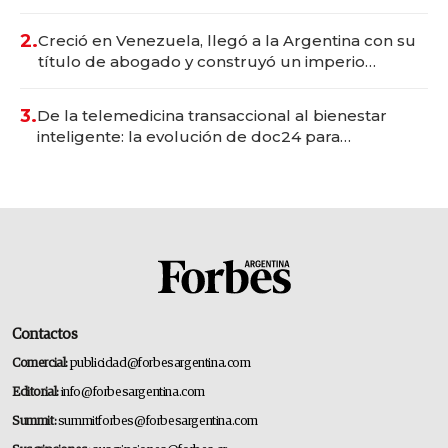
Vaca Muerta
2.
Creció en Venezuela, llegó a la Argentina con su
título de abogado y construyó un imperio
gastronómico que revoluciona las marcas "fast
premium"
3.
De la telemedicina transaccional al bienestar
inteligente: la evolución de doc24 para
transformar a las organizaciones
Contactos
Comercial:
publicidad@forbesargentina.com
Editorial:
info@forbesargentina.com
Summit:
summitforbes@forbesargentina.com