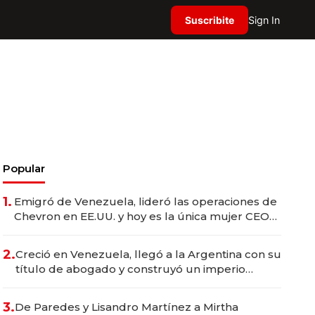
Suscribite
Sign In
Popular
1.
Emigró de Venezuela, lideró las operaciones de
Chevron en EE.UU. y hoy es la única mujer CEO
en Vaca Muerta
2.
Creció en Venezuela, llegó a la Argentina con su
título de abogado y construyó un imperio
gastronómico que revoluciona las marcas "fast
premium"
3.
De Paredes y Lisandro Martínez a Mirtha