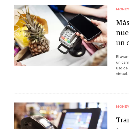
MONE
Más 
nue
un 
El avan
un camb
uso de 
virtual.
MONE
Tra