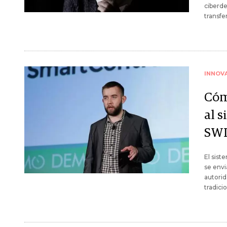
ciberde
transfe
INNOV
Cóm
al 
SW
El sist
se envi
autorid
tradici