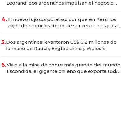
Legrand: dos argentinos impulsan el negocio
del wellness deportivo y el cuidado corporal
4.
El nuevo lujo corporativo: por qué en Perú los
viajes de negocios dejan de ser reuniones para
convertirse en experiencias transformadoras
5.
Dos argentinos levantaron US$ 6,2 millones de
la mano de Rauch, Englebienne y Woloski
6.
Viaje a la mina de cobre más grande del mundo:
Escondida, el gigante chileno que exporta US$
14.000 millones anuales