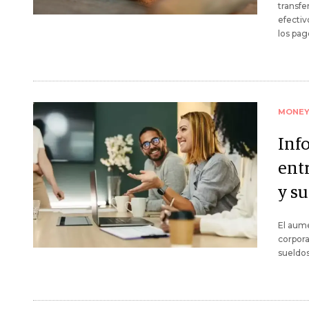
transfe
efectiv
los pag
MONE
Inf
ent
y s
El aume
corpora
sueldos