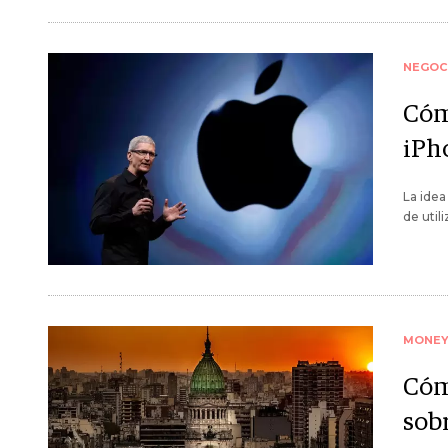
NEGOC
Cóm
iPh
La idea
de util
MONE
Cóm
sob