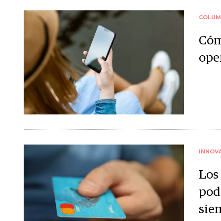
COLUM
Cóm
ope
INNOV
Los
pod
sie