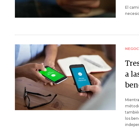
El cami
necesid
NEGOC
Tre
a la
ben
Mientra
método 
también
los ben
indepen