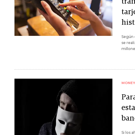
tra
tarj
hist
Según d
se real
millone
MONE
Para
est
ban
Si los 