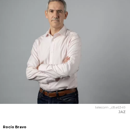
telecom _c8a6349
JAZ
Rocío Bravo