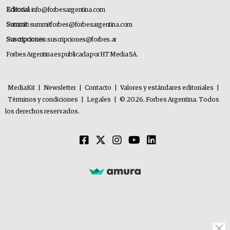
Editorial:
info@forbesargentina.com
Summit:
summitforbes@forbesargentina.com
Suscripciones:
suscripciones@forbes.ar
Forbes Argentina es publicada por HT Media SA.
MediaKit
|
Newsletter
|
Contacto
|
Valores y estándares editoriales
|
Términos y condiciones
|
Legales
|
© 2026. Forbes Argentina. Todos
los derechos reservados.