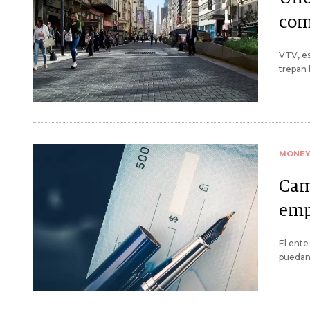
com
VTV, e
trepan 
MONE
Cam
emp
El ent
puedan 