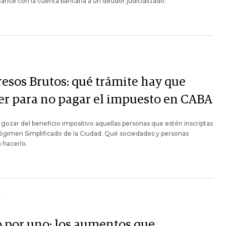
cance con la cuenta bancaria a un deudor judicializado.
Y
resos Brutos: qué trámite hay que
er para no pagar el impuesto en CABA
gozar del beneficio impositivo aquellas personas que estén inscriptas
égimen Simplificado de la Ciudad. Qué sociedades y personas
 hacerlo.
Y
 por uno: los aumentos que