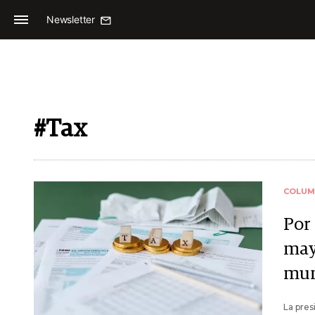
Newsletter
#Tax
COLUM
Por 
may
mu
La pres