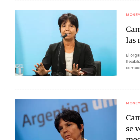
MONE
Cam
las
El org
flexibi
compone
MONE
Cam
se 
med