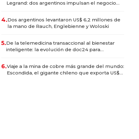
Legrand: dos argentinos impulsan el negocio
del wellness deportivo y el cuidado corporal
4.
Dos argentinos levantaron US$ 6,2 millones de
la mano de Rauch, Englebienne y Woloski
5.
De la telemedicina transaccional al bienestar
inteligente: la evolución de doc24 para
transformar a las organizaciones
6.
Viaje a la mina de cobre más grande del mundo:
Escondida, el gigante chileno que exporta US$
14.000 millones anuales