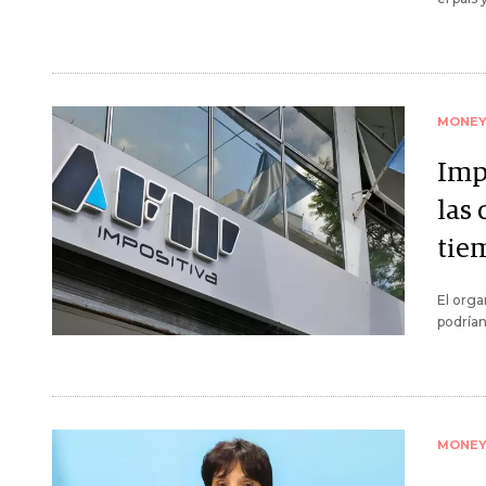
MONE
Imp
las
tie
El org
podrían
MONE