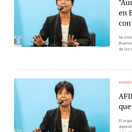
"Au
en B
con
Se modi
Buenos
de los 
MONE
AFIP
que 
El orga
deposit