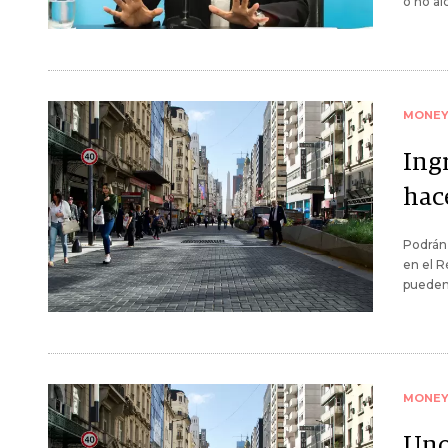
o no al
MONE
Ing
hac
Podrán 
en el R
pueden
MONE
Uno