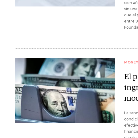
cien añ
sin una
que el 
entre 9
Founda
MONE
El 
ing
mod
La sanc
condici
efectiv
financi
el país