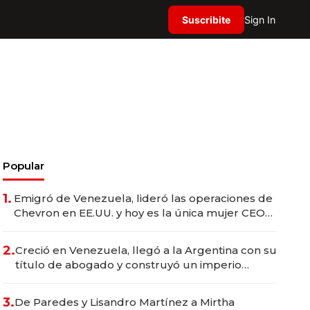
Suscribite
Sign In
Popular
1.
Emigró de Venezuela, lideró las operaciones de
Chevron en EE.UU. y hoy es la única mujer CEO
en Vaca Muerta
2.
Creció en Venezuela, llegó a la Argentina con su
título de abogado y construyó un imperio
gastronómico que revoluciona las marcas "fast
premium"
3.
De Paredes y Lisandro Martínez a Mirtha