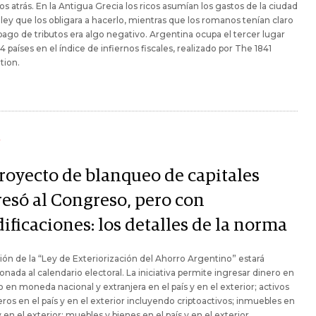
os atrás. En la Antigua Grecia los ricos asumían los gastos de la ciudad
 ley que los obligara a hacerlo, mientras que los romanos tenían claro
pago de tributos era algo negativo. Argentina ocupa el tercer lugar
4 países en el índice de infiernos fiscales, realizado por The 1841
tion.
Y
proyecto de blanqueo de capitales
resó al Congreso, pero con
ificaciones: los detalles de la norma
ión de la “Ley de Exteriorización del Ahorro Argentino” estará
onada al calendario electoral. La iniciativa permite ingresar dinero en
o en moneda nacional y extranjera en el país y en el exterior; activos
eros en el país y en el exterior incluyendo criptoactivos; inmuebles en
 y en el exterior; muebles y bienes en el país y en el exterior.