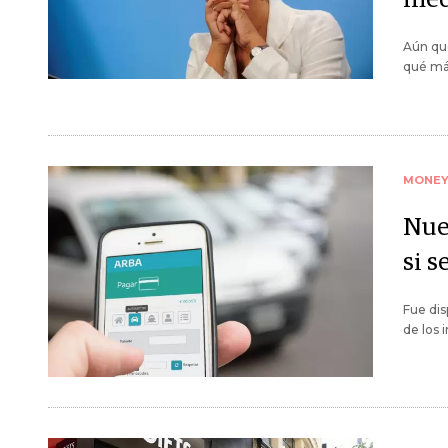
Aún que
qué má
MONE
Nue
si s
Fue di
de los 