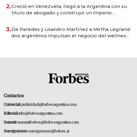
2.
Creció en Venezuela, llegó a la Argentina con su
título de abogado y construyó un imperio
gastronómico que revoluciona las marcas "fast
premium"
3.
De Paredes y Lisandro Martínez a Mirtha Legrand:
dos argentinos impulsan el negocio del wellness
deportivo y el cuidado corporal
Contactos
Comercial:
publicidad@forbesargentina.com
Editorial:
info@forbesargentina.com
Summit:
summitforbes@forbesargentina.com
Suscripciones:
suscripciones@forbes.ar