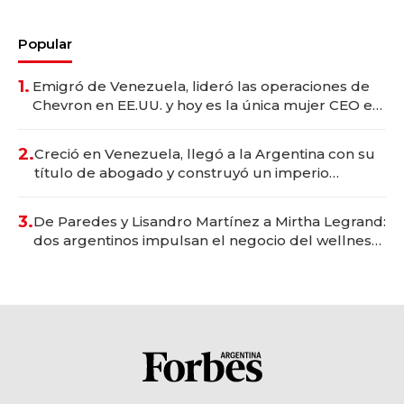
Popular
1.
Emigró de Venezuela, lideró las operaciones de
Chevron en EE.UU. y hoy es la única mujer CEO en
Vaca Muerta
2.
Creció en Venezuela, llegó a la Argentina con su
título de abogado y construyó un imperio
gastronómico que revoluciona las marcas "fast
premium"
3.
De Paredes y Lisandro Martínez a Mirtha Legrand:
dos argentinos impulsan el negocio del wellness
deportivo y el cuidado corporal