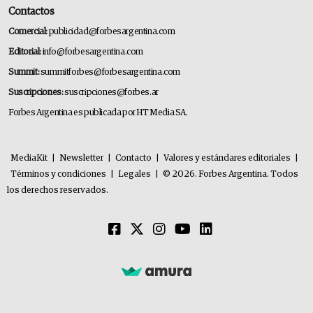
Contactos
Comercial:
publicidad@forbesargentina.com
Editorial:
info@forbesargentina.com
Summit:
summitforbes@forbesargentina.com
Suscripciones:
suscripciones@forbes.ar
Forbes Argentina es publicada por HT Media SA.
MediaKit
|
Newsletter
|
Contacto
|
Valores y estándares editoriales
|
Términos y condiciones
|
Legales
|
© 2026. Forbes Argentina. Todos
los derechos reservados.