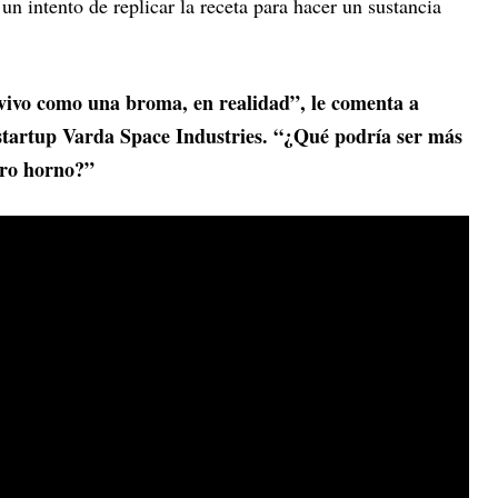
n intento de replicar la receta para hacer un sustancia
ivo como una broma, en realidad”, le comenta a
startup Varda Space Industries. “¿Qué podría ser más
tro horno?”