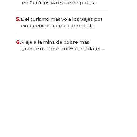
en Perú los viajes de negocios
dejan de ser reuniones para
convertirse en experiencias
5.
Del turismo masivo a los viajes por
transformadoras
experiencias: cómo cambia el
negocio de la asistencia al viajero
6.
Viaje a la mina de cobre más
grande del mundo: Escondida, el
gigante chileno que exporta US$
14.000 millones anuales