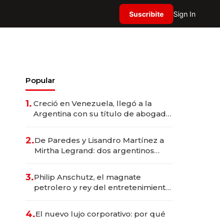
Suscribite
Sign In
Popular
1.
Creció en Venezuela, llegó a la
Argentina con su título de abogado
y construyó un imperio
gastronómico que revoluciona las
2.
De Paredes y Lisandro Martínez a
marcas "fast premium"
Mirtha Legrand: dos argentinos
impulsan el negocio del wellness
deportivo y el cuidado corporal
3.
Philip Anschutz, el magnate
petrolero y rey del entretenimiento
que va por la licitación de
Tecnópolis junto a Fénix
4.
El nuevo lujo corporativo: por qué