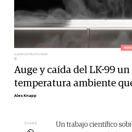
INN
superconductividad
C
Auge y caída del LK-99 un
temperatura ambiente que 
Alex Knapp
SHARE
Un trabajo científico sob