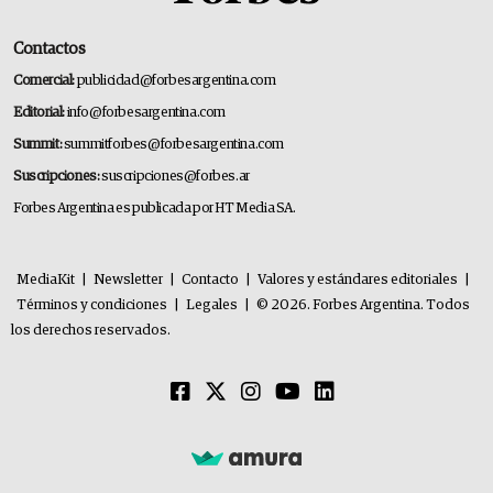
Contactos
Comercial:
publicidad@forbesargentina.com
Editorial:
info@forbesargentina.com
Summit:
summitforbes@forbesargentina.com
Suscripciones:
suscripciones@forbes.ar
Forbes Argentina es publicada por HT Media SA.
MediaKit
|
Newsletter
|
Contacto
|
Valores y estándares editoriales
|
Términos y condiciones
|
Legales
|
© 2026. Forbes Argentina. Todos
los derechos reservados.