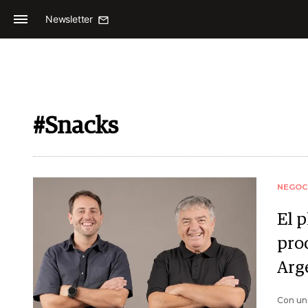
Newsletter
#Snacks
NEGOC
El 
pro
Arg
Con una