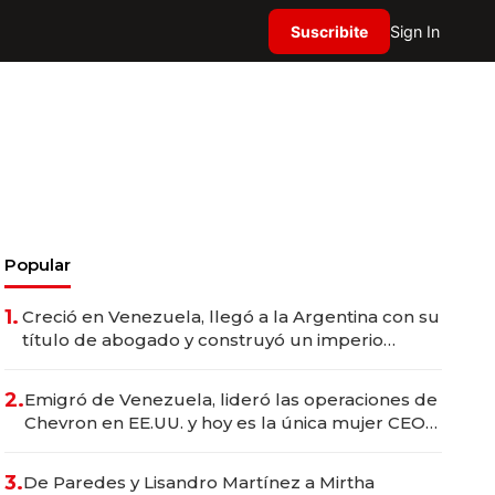
Suscribite
Sign In
Popular
1.
Creció en Venezuela, llegó a la Argentina con su
título de abogado y construyó un imperio
gastronómico que revoluciona las marcas "fast
premium"
2.
Emigró de Venezuela, lideró las operaciones de
Chevron en EE.UU. y hoy es la única mujer CEO
en Vaca Muerta
3.
De Paredes y Lisandro Martínez a Mirtha