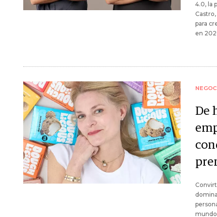
4.0, la
Castro,
para cr
en 2026
NEGOC
De 
emp
con
pr
Convirt
dominad
persona
mundo