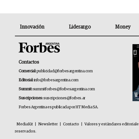
Innovación
Liderazgo
Money
Contactos
Comercial:
publicidad@forbesargentina.com
Editorial:
info@forbesargentina.com
Summit:
summitforbes@forbesargentina.com
Suscripciones:
suscripciones@forbes.ar
Forbes Argentina es publicada por HT Media SA.
MediaKit
|
Newsletter
|
Contacto
|
Valores y estándares editorial
reservados.