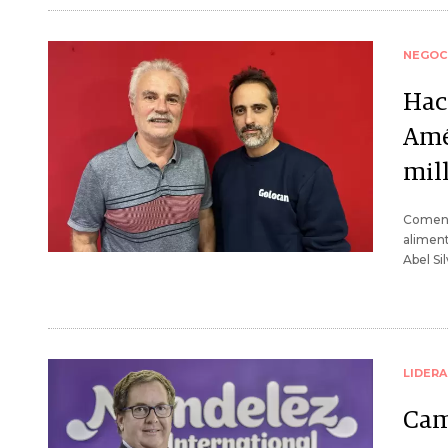
NEGOC
Hac
Amé
mil
Comenza
aliment
Abel Si
LIDER
Cam