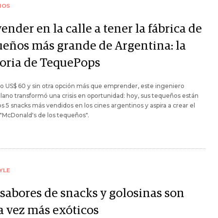
IOS
ender en la calle a tener la fábrica de
ueños más grande de Argentina: la
toria de TequePops
o US$ 60 y sin otra opción más que emprender, este ingeniero
ano transformó una crisis en oportunidad: hoy, sus tequeños están
os 5 snacks más vendidos en los cines argentinos y aspira a crear el
"McDonald's de los tequeños".
YLE
 sabores de snacks y golosinas son
a vez más exóticos