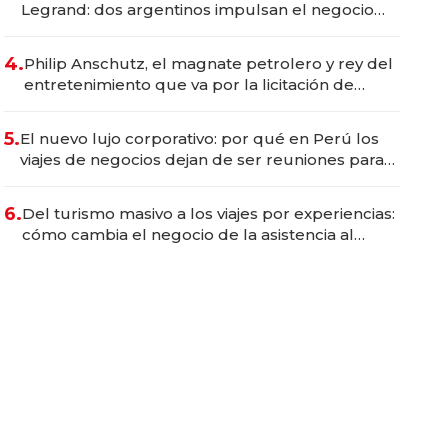
Legrand: dos argentinos impulsan el negocio
del wellness deportivo y el cuidado corporal
4.
Philip Anschutz, el magnate petrolero y rey del
entretenimiento que va por la licitación de
Tecnópolis junto a Fénix
5.
El nuevo lujo corporativo: por qué en Perú los
viajes de negocios dejan de ser reuniones para
convertirse en experiencias transformadoras
6.
Del turismo masivo a los viajes por experiencias:
cómo cambia el negocio de la asistencia al
viajero