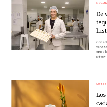
NEGOC
De v
teq
his
Con sol
venezol
entre l
primer 
LIFEST
Los
cad