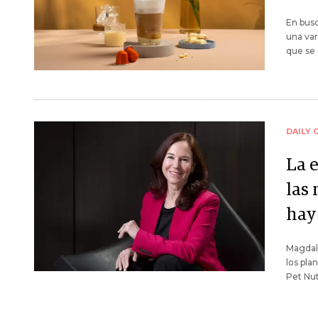
En busc
una var
que se 
DAILY 
La 
las
hay
Magdale
los pla
Pet Nut