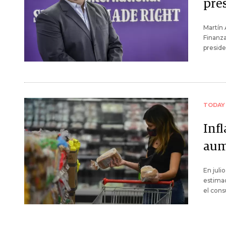
pre
Martín 
Finanza
presid
TODAY
Inf
aum
En juli
estimad
el con