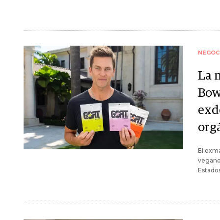
NEGOC
La 
Bowl
exd
org
El exma
vegano 
Estados