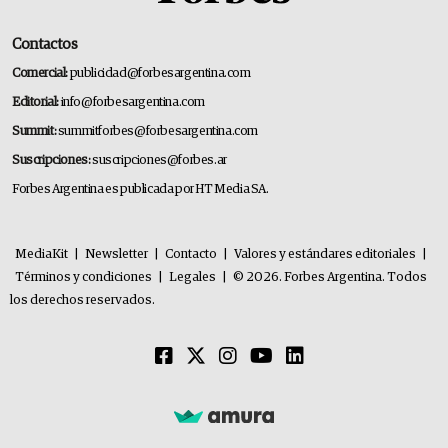
Contactos
Comercial:
publicidad@forbesargentina.com
Editorial:
info@forbesargentina.com
Summit:
summitforbes@forbesargentina.com
Suscripciones:
suscripciones@forbes.ar
Forbes Argentina es publicada por HT Media SA.
MediaKit
|
Newsletter
|
Contacto
|
Valores y estándares editoriales
|
Términos y condiciones
|
Legales
|
© 2026. Forbes Argentina. Todos
los derechos reservados.