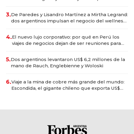
gastronómico que revoluciona las marcas "fast
premium"
3.
De Paredes y Lisandro Martínez a Mirtha Legrand:
dos argentinos impulsan el negocio del wellness
deportivo y el cuidado corporal
4.
El nuevo lujo corporativo: por qué en Perú los
viajes de negocios dejan de ser reuniones para
convertirse en experiencias transformadoras
5.
Dos argentinos levantaron US$ 6,2 millones de la
mano de Rauch, Englebienne y Woloski
6.
Viaje a la mina de cobre más grande del mundo:
Escondida, el gigante chileno que exporta US$
14.000 millones anuales