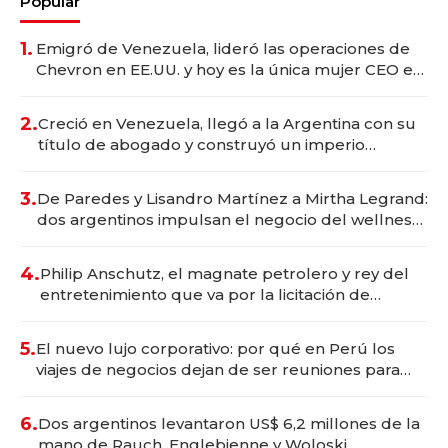
Popular
1.
Emigró de Venezuela, lideró las operaciones de
Chevron en EE.UU. y hoy es la única mujer CEO en
Vaca Muerta
2.
Creció en Venezuela, llegó a la Argentina con su
título de abogado y construyó un imperio
gastronómico que revoluciona las marcas "fast
premium"
3.
De Paredes y Lisandro Martínez a Mirtha Legrand:
dos argentinos impulsan el negocio del wellness
deportivo y el cuidado corporal
4.
Philip Anschutz, el magnate petrolero y rey del
entretenimiento que va por la licitación de
Tecnópolis junto a Fénix
5.
El nuevo lujo corporativo: por qué en Perú los
viajes de negocios dejan de ser reuniones para
convertirse en experiencias transformadoras
6.
Dos argentinos levantaron US$ 6,2 millones de la
mano de Rauch, Englebienne y Woloski