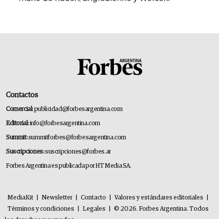
Contactos
Comercial:
publicidad@forbesargentina.com
Editorial:
info@forbesargentina.com
Summit:
summitforbes@forbesargentina.com
Suscripciones:
suscripciones@forbes.ar
Forbes Argentina es publicada por HT Media SA.
MediaKit
|
Newsletter
|
Contacto
|
Valores y estándares editoriales
|
Términos y condiciones
|
Legales
|
© 2026. Forbes Argentina. Todos