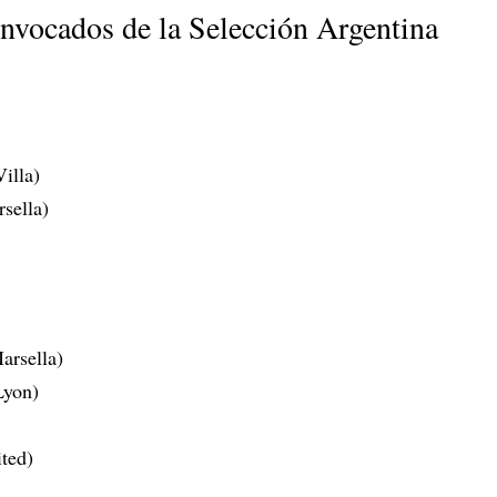
onvocados de la Selección Argentina
illa)
sella)
arsella)
Lyon)
ted)