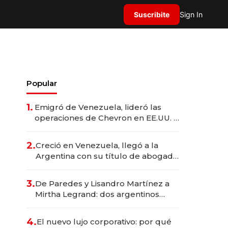
Suscribite
Sign In
Popular
1.
Emigró de Venezuela, lideró las
operaciones de Chevron en EE.UU. y
hoy es la única mujer CEO en Vaca
Muerta
2.
Creció en Venezuela, llegó a la
Argentina con su título de abogado
y construyó un imperio
gastronómico que revoluciona las
3.
De Paredes y Lisandro Martínez a
marcas "fast premium"
Mirtha Legrand: dos argentinos
impulsan el negocio del wellness
deportivo y el cuidado corporal
4.
El nuevo lujo corporativo: por qué