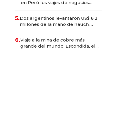
en Perú los viajes de negocios
dejan de ser reuniones para
convertirse en experiencias
5.
Dos argentinos levantaron US$ 6,2
transformadoras
millones de la mano de Rauch,
Englebienne y Woloski
6.
Viaje a la mina de cobre más
grande del mundo: Escondida, el
gigante chileno que exporta US$
14.000 millones anuales