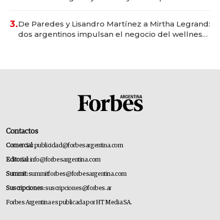
gastronómico que revoluciona las marcas "fast
premium"
3.
De Paredes y Lisandro Martínez a Mirtha Legrand:
dos argentinos impulsan el negocio del wellness
deportivo y el cuidado corporal
Contactos
Comercial:
publicidad@forbesargentina.com
Editorial:
info@forbesargentina.com
Summit:
summitforbes@forbesargentina.com
Suscripciones:
suscripciones@forbes.ar
Forbes Argentina es publicada por HT Media SA.