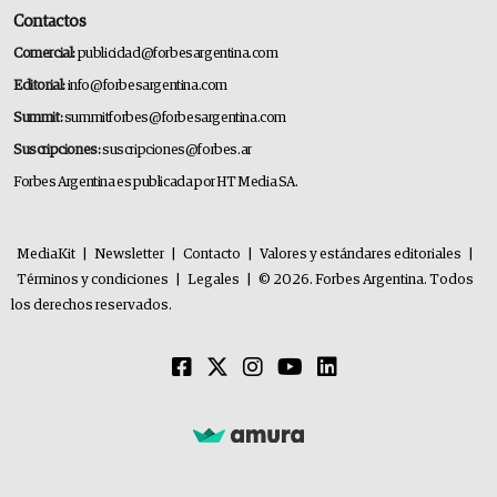
Contactos
Comercial:
publicidad@forbesargentina.com
Editorial:
info@forbesargentina.com
Summit:
summitforbes@forbesargentina.com
Suscripciones:
suscripciones@forbes.ar
Forbes Argentina es publicada por HT Media SA.
MediaKit
|
Newsletter
|
Contacto
|
Valores y estándares editoriales
|
Términos y condiciones
|
Legales
|
© 2026. Forbes Argentina. Todos
los derechos reservados.